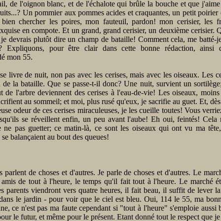
'ail, de l'oignon blanc, et de l'échalote qui brûle la bouche et que j'aime 
 fruits...? Un pommier aux pommes acides et craquantes, un petit poirier d
, bien chercher les poires, mon fauteuil, pardon! mon cerisier, les fr
xquise en compote. Et un grand, grand cerisier, un deuxième cerisier. 
, je devrais plutôt dire un champ de bataille! Comment cela, me batté-
s? Expliquons, pour être clair dans cette bonne rédaction, ainsi
é mon 55.
 se livre de nuit, non pas avec les cerises, mais avec les oiseaux. Les cer
u de la bataille. Que se passe-t-il donc? Une nuit, survient un sortilège;
t de l'arbre deviennent des cerises à l'eau-de-vie! Les oiseaux, moin
crifient au sommeil; et moi, plus rusé qu'eux, je sacrifie au guet. Et, dès
euse odeur de ces cerises miraculeuses, je les cueille toutes! Vous verriez
squ'ils se réveillent enfin, un peu avant l'aube! Eh oui, feintés! Cela 
 ne pas guetter; ce matin-là, ce sont les oiseaux qui ont vu ma tête
se balançaient au bout des queues!
 parlent de choses et d'autres. Je parle de choses et d'autres. Le marc
s amis de tout à l'heure, le temps qu'il fait tout à l'heure. Le marché ét
 parents viendront vers quatre heures, il fait beau, il suffit de lever la
ans le jardin - pour voir que le ciel est bleu. Oui, 114 le 55, ma bon
nne, ce n'est pas ma faute cependant si "tout à l'heure" s'emploie aussi 
our le futur, et même pour le présent. Etant donné tout le respect que j