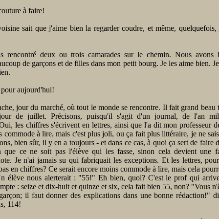
 couture à faire!
oisine sait que j'aime bien la regarder coudre, et même, quelquefois, 
s rencontré deux ou trois camarades sur le chemin. Nous avons b
ucoup de garçons et de filles dans mon petit bourg. Je les aime bien. Je 
ien.
 pour aujourd'hui!
che, jour du marché, où tout le monde se rencontre. Il fait grand beau
our de juillet. Précisons, puisqu'il s'agit d'un journal, de l'an mi
ui, les chiffres s'écrivent en lettres, ainsi que l'a dit mon professeur de
 commode à lire, mais c'est plus joli, ou ça fait plus littéraire, je ne sais
ns, bien sûr, il y en a toujours - et dans ce cas, à quoi ça sert de faire 
n que ce ne soit pas l'élève qui les fasse, sinon cela devient une f
te. Je n'ai jamais su qui fabriquait les exceptions. Et les lettres, pou
 pas en chiffres? Ce serait encore moins commode à lire, mais cela pourra
 élève nous alerterait : "55!" Eh bien, quoi? C'est le prof qui arri
mpte : seize et dix-huit et quinze et six, cela fait bien 55, non? "Vous n'
 garçon; il faut donner des explications dans une bonne rédaction!" d
s, 114!