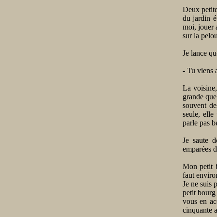
Deux petite
du jardin é
moi, jouer 
sur la pelo
Je lance que
- Tu viens
La voisine,
grande que 
souvent de
seule, elle
parle pas be
Je saute d
emparées du
Mon petit b
faut envir
Je ne suis 
petit bourg
vous en acc
cinquante a