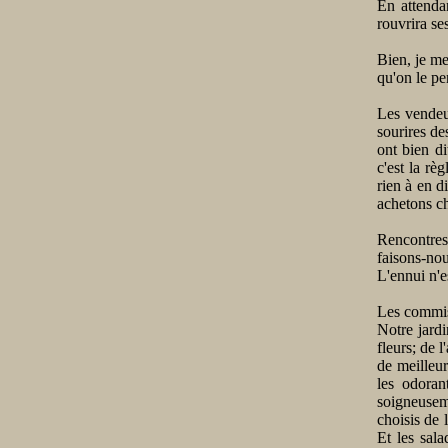
En attendan
rouvrira se
Bien, je me
qu'on le pe
Les vendeu
sourires de
ont bien di
c'est la rè
rien à en d
achetons c
Rencontres 
faisons-no
L'ennui n'e
Les commiss
Notre jardi
fleurs; de 
de meilleur
les odoran
soigneuseme
choisis de 
Et les sala