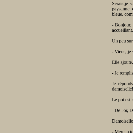
Serais-je 
paysanne, d
bleue, comm
- Bonjour, 
accueillant.
Un peu surp
- Viens, je 
Elle ajoute,
- Je remplis
Je réponds
damoiselle
Le pot est 
- De l'or, 
Damoiselle 
- Merci à t