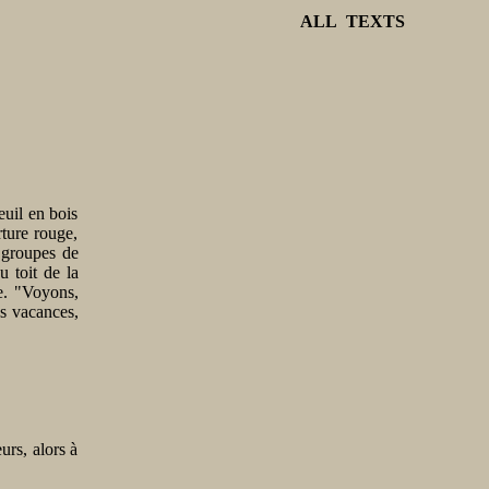
ALL TEXTS
euil en bois
rture rouge,
 groupes de
 toit de la
re. "Voyons,
es vacances,
urs, alors à