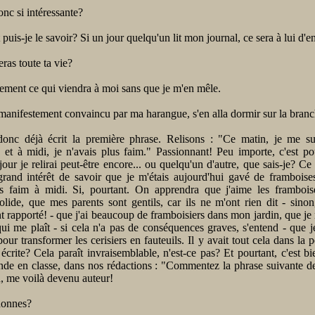
onc si intéressante?
uis-je le savoir? Si un jour quelqu'un lit mon journal, ce sera à lui d'en
eras toute ta vie?
ement ce qui viendra à moi sans que je m'en mêle.
anifestement convaincu par ma harangue, s'en alla dormir sur la branc
donc déjà écrit la première phrase. Relisons : "Ce matin, je me s
, et à midi, je n'avais plus faim." Passionnant! Peu importe, c'est p
 jour je relirai peut-être encore... ou quelqu'un d'autre, que sais-je? Ce
grand intérêt de savoir que je m'étais aujourd'hui gavé de framboises
us faim à midi. Si, pourtant. On apprendra que j'aime les framboise
olide, que mes parents sont gentils, car ils ne m'ont rien dit - sinon,
rapporté! - que j'ai beaucoup de framboisiers dans mon jardin, que je 
qui me plaît - si cela n'a pas de conséquences graves, s'entend - que j
 pour transformer les cerisiers en fauteuils. Il y avait tout cela dans la p
 écrite? Cela paraît invraisemblable, n'est-ce pas? Et pourtant, c'est b
e en classe, dans nos rédactions : "Commentez la phrase suivante de 
, me voilà devenu auteur!
donnes?