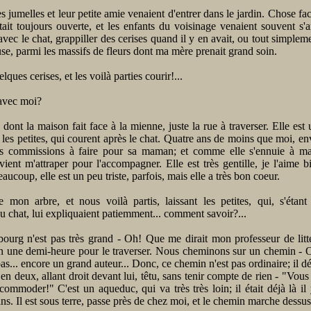
s jumelles et leur petite amie venaient d'entrer dans le jardin. Chose faci
tait toujours ouverte, et les enfants du voisinage venaient souvent s
avec le chat, grappiller des cerises quand il y en avait, ou tout simpleme
use, parmi les massifs de fleurs dont ma mère prenait grand soin.
lques cerises, et les voilà parties courir!...
 avec moi?
 dont la maison fait face à la mienne, juste la rue à traverser. Elle est
les petites, qui courent après le chat. Quatre ans de moins que moi, env
s commissions à faire pour sa maman; et comme elle s'ennuie à ma
 vient m'attraper pour l'accompagner. Elle est très gentille, je l'aime b
aucoup, elle est un peu triste, parfois, mais elle a très bon coeur.
e mon arbre, et nous voilà partis, laissant les petites, qui, s'étant
 chat, lui expliquaient patiemment... comment savoir?...
ourg n'est pas très grand - Oh! Que me dirait mon professeur de litté
on une demi-heure pour le traverser. Nous cheminons sur un chemin - 
pas... encore un grand auteur... Donc, ce chemin n'est pas ordinaire; il
 en deux, allant droit devant lui, têtu, sans tenir compte de rien - "Vous
ommoder!" C'est un aqueduc, qui va très très loin; il était déjà là il
ns. Il est sous terre, passe près de chez moi, et le chemin marche dessus