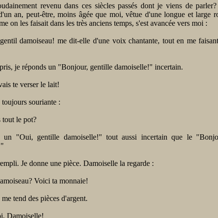
soudainement revenu dans ces siècles passés dont je viens de parler
'un an, peut-être, moins âgée que moi, vêtue d'une longue et large r
e on les faisait dans les très anciens temps, s'est avancée vers moi :
gentil damoiseau! me dit-elle d'une voix chantante, tout en me faisan
ris, je réponds un "Bonjour, gentille damoiselle!" incertain.
vais te verser le lait!
 toujours souriante :
 tout le pot?
 un "Oui, gentille damoiselle!" tout aussi incertain que le "Bonjou
!"
rempli. Je donne une pièce. Damoiselle la regarde :
Damoiseau? Voici ta monnaie!
me tend des pièces d'argent.
oi, Damoiselle!