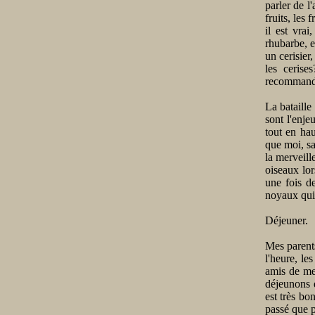
parler de l
fruits, les
il est vrai
rhubarbe, e
un cerisier
les cerise
recommand
La bataille
sont l'enje
tout en hau
que moi, sa
la merveill
oiseaux lor
une fois de
noyaux qui 
Déjeuner.
Mes parents
l'heure, le
amis de mes
déjeunons d
est très bo
passé que p