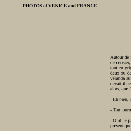
PHOTOS of VENICE and FRANCE
Autour de m
de cerisier
tout en gr
deux ou de
véranda sur
devait-il p
alors, que 
- Eh bien, 
- Ton journ
- Oui! Je p
présent que