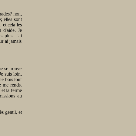
arades? non,
; elles sont
 et cela les
n d'aide. Je
 plus. J'ai
ur ai jamais
me se trouve
e suis loin,
le bois tout
je me rends.
 et la ferme
mmissions au
s gentil, et