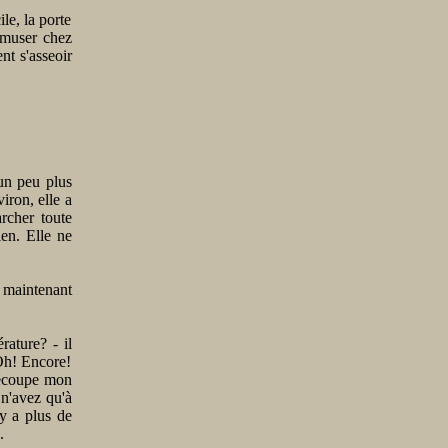
le, la porte
'amuser chez
nt s'asseoir
 un peu plus
iron, elle a
rcher toute
ien. Elle ne
 maintenant
rature? - il
Oh! Encore!
 découpe mon
 n'avez qu'à
 y a plus de
.