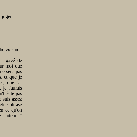
 juger.
he voisine.
uis gavé de
our moi que
 ne sera pas
, et que je
s, que j'ai
 je l'aurais
n'hésite pas
e suis assez
etite phrase
ien ce qu'on
l'auteur..."