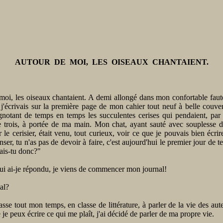
AUTOUR DE MOI, LES OISEAUX CHANTAIENT.
oi, les oiseaux chantaient. A demi allongé dans mon confortable faut
, j'écrivais sur la première page de mon cahier tout neuf à belle couve
ignotant de temps en temps les succulentes cerises qui pendaient, par
 trois, à portée de ma main. Mon chat, ayant sauté avec souplesse du
 le cerisier, était venu, tout curieux, voir ce que je pouvais bien écri
enser, tu n'as pas de devoir à faire, c'est aujourd'hui le premier jour de t
fais-tu donc?"
lui ai-je répondu, je viens de commencer mon journal!
al?
asse tout mon temps, en classe de littérature, à parler de la vie des aute
 je peux écrire ce qui me plaît, j'ai décidé de parler de ma propre vie.