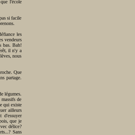
 que l'école
as si facile
prenons.
éfiance les
les vendeurs
us bas. Bah!
êt, il n'y a
élèves, nous
 proche. Que
ns partage.
 de légumes.
s massifs de
e qui existe
uer ailleurs
t d'essuyer
pois, que je
avec délice?
rts...? Sans