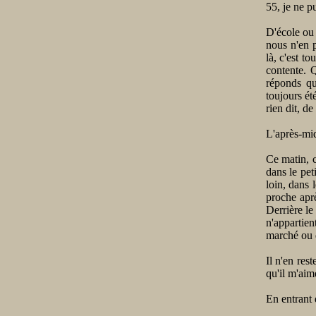
55, je ne p
D'école ou 
nous n'en p
là, c'est t
contente. Q
réponds qu
toujours ét
rien dit, de
L'après-mid
Ce matin, c
dans le pet
loin, dans 
proche aprè
Derrière le
n'appartien
marché ou d
Il n'en res
qu'il m'aime
En entrant 