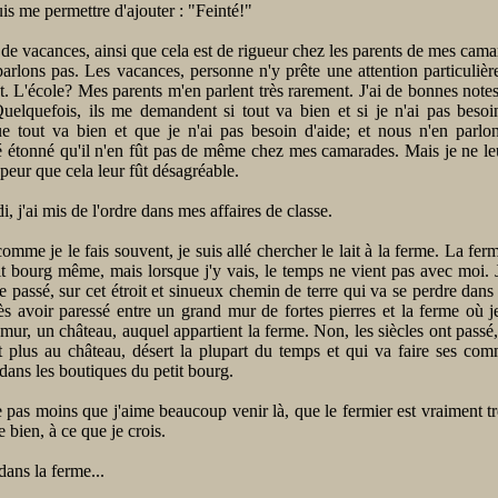
uis me permettre d'ajouter : "Feinté!"
de vacances, ainsi que cela est de rigueur chez les parents de mes cam
arlons pas. Les vacances, personne n'y prête une attention particulière
out. L'école? Mes parents m'en parlent très rarement. J'ai de bonnes notes,
uelquefois, ils me demandent si tout va bien et si je n'ai pas besoi
e tout va bien et que je n'ai pas besoin d'aide; et nous n'en parlons
é étonné qu'il n'en fût pas de même chez mes camarades. Mais je ne le
 peur que cela leur fût désagréable.
i, j'ai mis de l'ordre dans mes affaires de classe.
omme je le fais souvent, je suis allé chercher le lait à la ferme. La fer
it bourg même, mais lorsque j'y vais, le temps ne vient pas avec moi. J
le passé, sur cet étroit et sinueux chemin de terre qui va se perdre dans 
s avoir paressé entre un grand mur de fortes pierres et la ferme où 
 mur, un château, auquel appartient la ferme. Non, les siècles ont passé,
t plus au château, désert la plupart du temps et qui va faire ses co
ans les boutiques du petit bourg.
te pas moins que j'aime beaucoup venir là, que le fermier est vraiment trè
 bien, à ce que je crois.
dans la ferme...