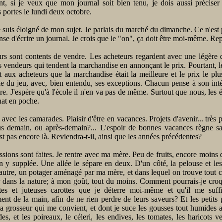
t, si je veux que mon journal soit bien tenu, je dois aussi préciser
s portes le lundi deux octobre.
 suis éloigné de mon sujet. Je parlais du marché du dimanche. Ce n'est p
nse d'écrire un journal. Je crois que le "on", ça doit être moi-même. Re
rs sont contents de vendre. Les acheteurs regardent avec une légère d
s vendeurs qui tendent la marchandise en annonçant le prix. Pourtant, 
t aux acheteurs que la marchandise était la meilleure et le prix le pl
gle du jeu, avec, bien entendu, ses exceptions. Chacun pense à son intér
ire. J'espère qu'à l'école il n'en va pas de même. Surtout que nous, les 
hat en poche.
avec les camarades. Plaisir d'être en vacances. Projets d'avenir... très
us demain, ou après-demain?... L'espoir de bonnes vacances règne sa
st pas encore là. Reviendra-t-il, ainsi que les années précédentes?
ions sont faites. Je rentre avec ma mère. Peu de fruits, encore moins
n y supplée. Une allée le sépare en deux. D'un côté, la pelouse et le
l'autre, un potager aménagé par ma mère, et dans lequel on trouve tout c
 dans la nature; à mon goût, tout du moins. Comment pourrais-je croq
tes et juteuses carottes que je déterre moi-même et qu'il me suffi
nt de la main, afin de ne rien perdre de leurs saveurs? Et les petits 
la grosseur qui me convient, et dont je suce les gousses tout humides 
des, et les poireaux, le céleri, les endives, les tomates, les haricots ve