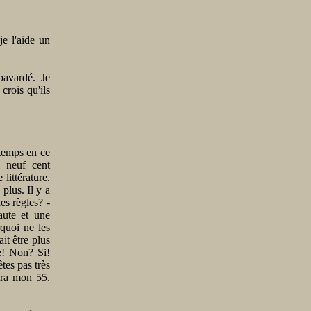
je l'aide un
avardé. Je
crois qu'ils
 temps en ce
l neuf cent
 littérature.
 plus. Il y a
des règles? -
aute et une
rquoi ne les
it être plus
ve! Non? Si!
êtes pas très
ira mon 55.