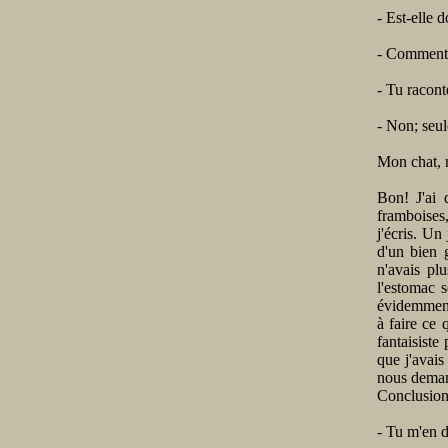
- Est-elle d
- Comment p
- Tu racont
- Non; seul
Mon chat, m
Bon! J'ai 
framboises
j'écris. Un
d'un bien 
n'avais pl
l'estomac s
évidemment 
à faire ce 
fantaisiste
que j'avais
nous demand
Conclusion
- Tu m'en 