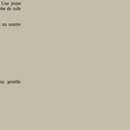
? Une jeune
obe de toile
t un sourire
r, gentille