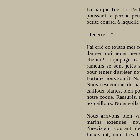
La barque file. Le Pêc
poussant la perche pen
petite course, à laquell
"Teeerre...!"
J'ai crié de toutes mes 
danger qui nous mena
chemin! L'équipage n'a 
rameurs se sont jetés 
pour tenter d'arrêter no
Fortune nous sourit. No
Nous descendons du navir
cailloux blancs, bien po
notre coque. Rassurés, 
les cailloux. Nous voilà 
Nous arrivons bien vit
marins exténués, n
l'inexistant courant d
Inexistant, non; très 