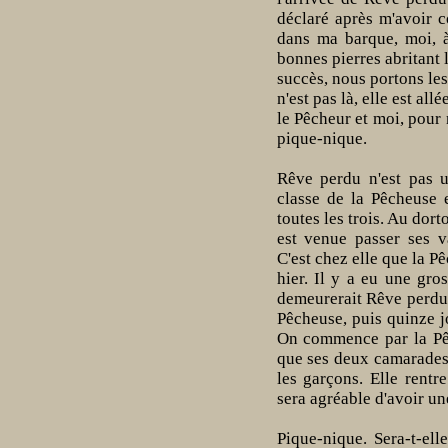
déclaré après m'avoir c
dans ma barque, moi, à
bonnes pierres abritant 
succès, nous portons le
n'est pas là, elle est al
le Pêcheur et moi, pour 
pique-nique.
Rêve perdu n'est pas u
classe de la Pêcheuse e
toutes les trois. Au dort
est venue passer ses 
C'est chez elle que la P
hier. Il y a eu une gro
demeurerait Rêve perdu.
Pêcheuse, puis quinze jo
On commence par la Pê
que ses deux camarades
les garçons. Elle rent
sera agréable d'avoir un
Pique-nique. Sera-t-ell